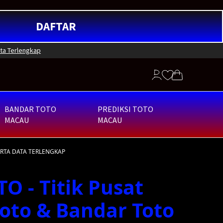
DAFTAR
ata Terlengkap
BANDAR TOTO
PREDIKSI TOTO
MACAU
MACAU
ERTA DATA TERLENGKAP
O - Titik Pusat
Toto & Bandar Toto