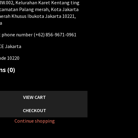
RW.002, Kelurahan Karet Kentang ting
camatan Palang merah, Kota Jakarta
aerah Khusus Ibukota Jakarta 10221,
a
nt phone number
(+62) 856-9671-0961
CE
Jakarta
ode
10220
s (0)
VIEW CART
CHECKOUT
Continue shopping