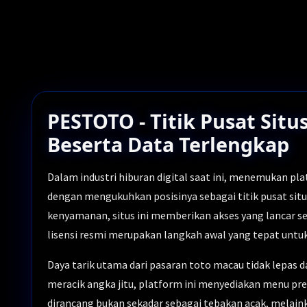
PESTOTO - Titik Pusat Sit
Beserta Data Terlengkap
Dalam industri hiburan digital saat ini, menemukan pl
dengan mengukuhkan posisinya sebagai titik pusat sit
kenyamanan, situs ini memberikan akses yang lancar s
lisensi resmi merupakan langkah awal yang tepat untu
Daya tarik utama dari pasaran toto macau tidak lepas 
meracik angka jitu, platform ini menyediakan menu pred
dirancang bukan sekadar sebagai tebakan acak, melain