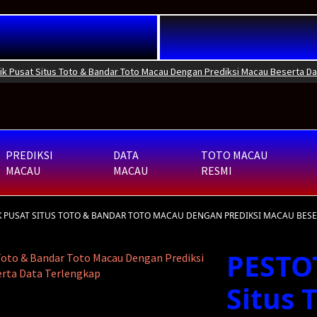
ik Pusat Situs Toto & Bandar Toto Macau Dengan Prediksi Macau Beserta D
PREDIKSI
DATA
TOTO MACAU
MACAU
MACAU
RESMI
IK PUSAT SITUS TOTO & BANDAR TOTO MACAU DENGAN PREDIKSI MACAU BES
PESTOT
Situs 